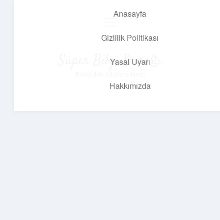
Anasayfa
menüyü
aç
Gizlilik Politikası
Süper Bilgi Durağı
Yasal Uyarı
Enerji dolu bilgilerle tanış!
Hakkımızda