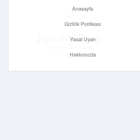
Anasayfa
menüyü
aç
Gizlilik Politikası
Süper Bilgi Durağı
Yasal Uyarı
Enerji dolu bilgilerle tanış!
Hakkımızda