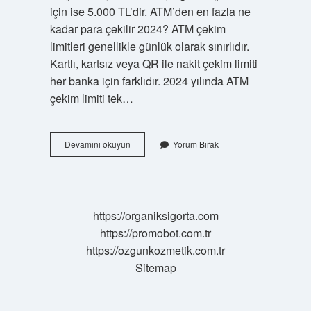
için ise 5.000 TL’dir. ATM’den en fazla ne
kadar para çekilir 2024? ATM çekim
limitleri genellikle günlük olarak sınırlıdır.
Kartlı, kartsız veya QR ile nakit çekim limiti
her banka için farklıdır. 2024 yılında ATM
çekim limiti tek…
Garanti
Devamını okuyun
Yorum Bırak
Bankası
Günlük
Para
Çekme
Limiti
https://organiksigorta.com
Ne
https://promobot.com.tr
Kadar
https://ozgunkozmetik.com.tr
Sitemap