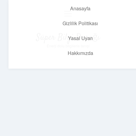
Anasayfa
menüyü
aç
Gizlilik Politikası
Süper Bilgi Durağı
Yasal Uyarı
Enerji dolu bilgilerle tanış!
Hakkımızda