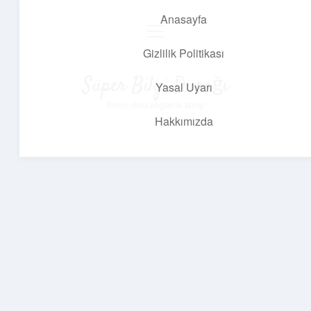
Anasayfa
menüyü
aç
Gizlilik Politikası
Süper Bilgi Durağı
Yasal Uyarı
Enerji dolu bilgilerle tanış!
Hakkımızda