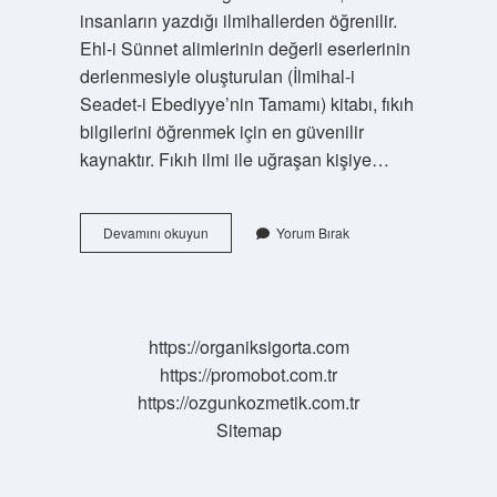
insanların yazdığı ilmihallerden öğrenilir.
Ehl-i Sünnet alimlerinin değerli eserlerinin
derlenmesiyle oluşturulan (İlmihal-i
Seadet-i Ebediyye’nin Tamamı) kitabı, fıkıh
bilgilerini öğrenmek için en güvenilir
kaynaktır. Fıkıh ilmi ile uğraşan kişiye…
Fıkıh
Devamını okuyun
Yorum Bırak
Ilmi
Ne
Anlama
Gelir
https://organiksigorta.com
https://promobot.com.tr
https://ozgunkozmetik.com.tr
Sitemap