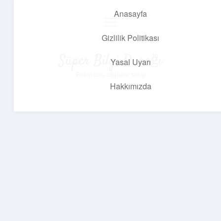
Anasayfa
menüyü
aç
Gizlilik Politikası
Süper Bilgi Durağı
Yasal Uyarı
Enerji dolu bilgilerle tanış!
Hakkımızda