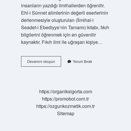
insanların yazdığı ilmihallerden öğrenilir.
Ehl-i Sünnet alimlerinin değerli eserlerinin
derlenmesiyle oluşturulan (İlmihal-i
Seadet-i Ebediyye’nin Tamamı) kitabı, fıkıh
bilgilerini öğrenmek için en güvenilir
kaynaktır. Fıkıh ilmi ile uğraşan kişiye…
Fıkıh
Devamını okuyun
Yorum Bırak
Ilmi
Ne
Anlama
Gelir
https://organiksigorta.com
https://promobot.com.tr
https://ozgunkozmetik.com.tr
Sitemap