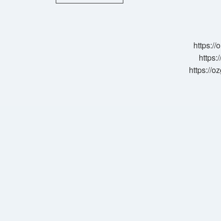
Posta
Adresi
Nereden
Alabiliriz
https:/
https:
https://o