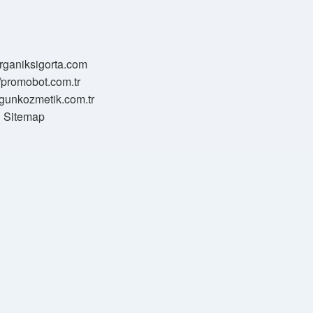
/organiksigorta.com
//promobot.com.tr
zgunkozmetik.com.tr
Sitemap