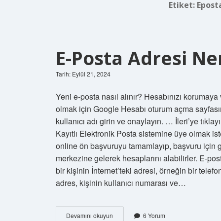
Etiket:
Eposta
E-Posta Adresi Ner
Tarih: Eylül 21, 2024
Yeni e-posta nasıl alınır? Hesabınızı korumaya 
olmak için Google Hesabı oturum açma sayfasına 
kullanıcı adı girin ve onaylayın. … İleri’ye tıkl
Kayıtlı Elektronik Posta sistemine üye olmak i
online ön başvuruyu tamamlayıp, başvuru için ge
merkezine gelerek hesaplarını alabilirler. E-pos
bir kişinin İnternet’teki adresi, örneğin bir tele
adres, kişinin kullanıcı numarası ve…
E-
Devamını okuyun
6 Yorum