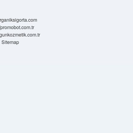
/organiksigorta.com
//promobot.com.tr
zgunkozmetik.com.tr
Sitemap