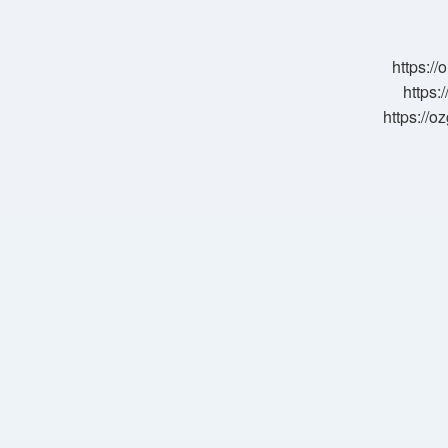
Yılda
Ne
Kadar
https:/
Arttı
https:
https://o