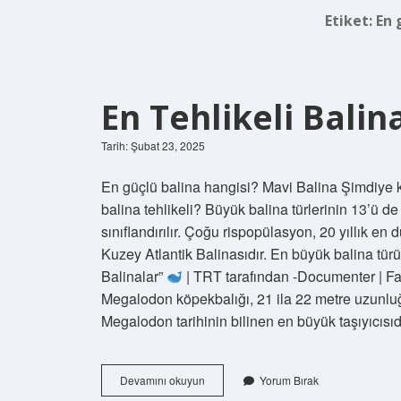
Etiket:
En 
En Tehlikeli Balin
Tarih: Şubat 23, 2025
En güçlü balina hangisi? Mavi Balina Şimdiye
balina tehlikeli? Büyük balina türlerinin 13’ü d
sınıflandırılır. Çoğu rispopülasyon, 20 yıllık e
Kuzey Atlantik Balinasıdır. En büyük balina tü
Balinalar”
| TRT tarafından -Documenter | 
Megalodon köpekbalığı, 21 ila 22 metre uzunluğ
Megalodon tarihinin bilinen en büyük taşıyıcı
En
Devamını okuyun
Yorum Bırak
Tehlikeli