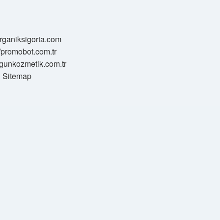
/organiksigorta.com
//promobot.com.tr
zgunkozmetik.com.tr
Sitemap