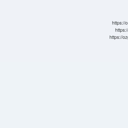
Balina
Hangisi
https:/
https:
https://o