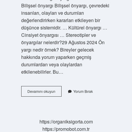
Bilişsel önyargı Bilişsel önyargı, çevredeki
insanları, olayları ve durumları
değerlendirirken kararları etkileyen bir
düşünce sistemidir. … Kültürel önyargı …
Cinsiyet önyargısı … Stereotipler ve
önyargılar nelerdir?29 Ağustos 2024 Ön
yargı nedir örnek? Bireyler gelecek
hakkında yorum yaparken geçmiş
durumlardan veya olaylardan
etkilenebilirler. Bu…
Bilinçli
Devamını okuyun
Yorum Bırak
Önyargı
Nedir
https://organiksigorta.com
https://promobot.com.tr