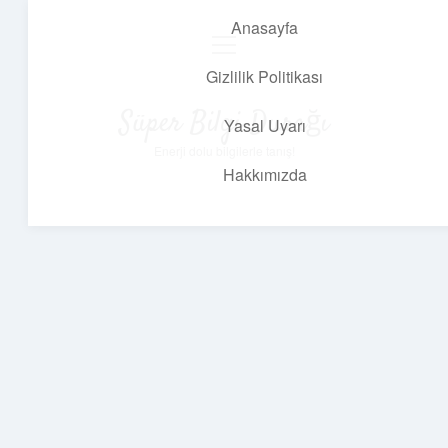
Anasayfa
menüyü
aç
Gizlilik Politikası
Süper Bilgi Durağı
Yasal Uyarı
Enerji dolu bilgilerle tanış!
Hakkımızda