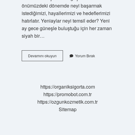
önümüzdeki dönemde neyi başarmak
istediğimizi, hayallerimizi ve hedeflerimizi
hatırlatır. Yeniaylar neyi temsil eder? Yeni
ay gece güneşle buluştuğu için her zaman
siyah bir…
Yeni
Devamını okuyun
Yorum Bırak
Ay
Fazı
Nedir
https://organiksigorta.com
https://promobot.com.tr
https://ozgunkozmetik.com.tr
Sitemap