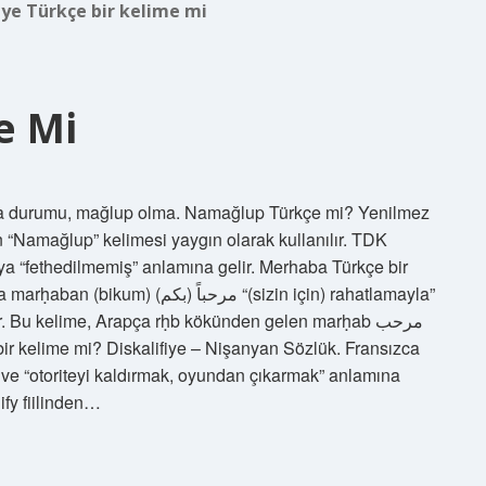
iye Türkçe bir kelime mi
e Mi
a durumu, mağlup olma. Namağlup Türkçe mi? Yenilmez
 “Namağlup” kelimesi yaygın olarak kullanılır. TDK
a “fethedilmemiş” anlamına gelir. Merhaba Türkçe bir
مر) “(sizin için) rahatlamayla”
r. Bu kelime, Arapça rḥb kökünden gelen marḥab مرحب
e bir kelime mi? Diskalifiye – Nişanyan Sözlük. Fransızca
ir ve “otoriteyi kaldırmak, oyundan çıkarmak” anlamına
lify fiilinden…