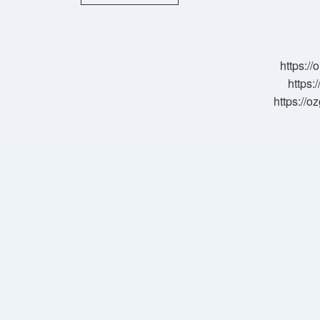
Türkçe
Mi
https:/
https:
https://o