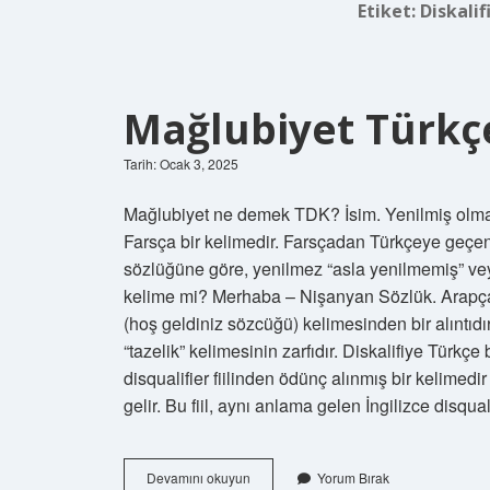
Etiket:
Diskalif
Mağlubiyet Türkç
Tarih: Ocak 3, 2025
Mağlubiyet ne demek TDK? İsim. Yenilmiş olm
Farsça bir kelimedir. Farsçadan Türkçeye geçen
sözlüğüne göre, yenilmez “asla yenilmemiş” vey
kelime mi? Merhaba – Nişanyan Sözlük. Arapça marḥaban (bikum) حباً (بكم
(hoş geldiniz sözcüğü) kelimesinden bir alıntıdı
“tazelik” kelimesinin zarfıdır. Diskalifiye Türkç
disqualifier fiilinden ödünç alınmış bir kelimed
gelir. Bu fiil, aynı anlama gelen İngilizce disqua
Mağlubiyet
Devamını okuyun
Yorum Bırak