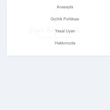
Anasayfa
menüyü
aç
Gizlilik Politikası
Süper Bilgi Durağı
Yasal Uyarı
Enerji dolu bilgilerle tanış!
Hakkımızda