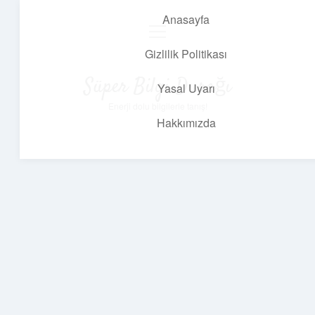
Anasayfa
menüyü
aç
Gizlilik Politikası
Süper Bilgi Durağı
Yasal Uyarı
Enerji dolu bilgilerle tanış!
Hakkımızda