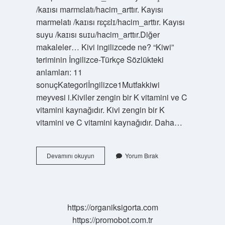
/kaɪısı marmɛlatı/hacim_arttır. Kayısı
marmelatı /kaɪısı rɛçɛlɪ/hacim_arttır. Kayısı
suyu /kaɪısı suɪu/hacim_arttır.Diğer
makaleler… Kivi ingilizcede ne? “Kiwi”
teriminin İngilizce-Türkçe Sözlükteki
anlamları: 11
sonuçKategoriİngilizce1Mutfakkiwi
meyvesi i.Kiviler zengin bir K vitamini ve C
vitamini kaynağıdır. Kivi zengin bir K
vitamini ve C vitamini kaynağıdır. Daha…
Kayısı
Devamını okuyun
Yorum Bırak
Ingilizcesi
Ne
https://organiksigorta.com
https://promobot.com.tr