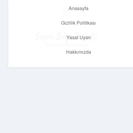
Anasayfa
menüyü
aç
Gizlilik Politikası
Süper Bilgi Durağı
Yasal Uyarı
Enerji dolu bilgilerle tanış!
Hakkımızda