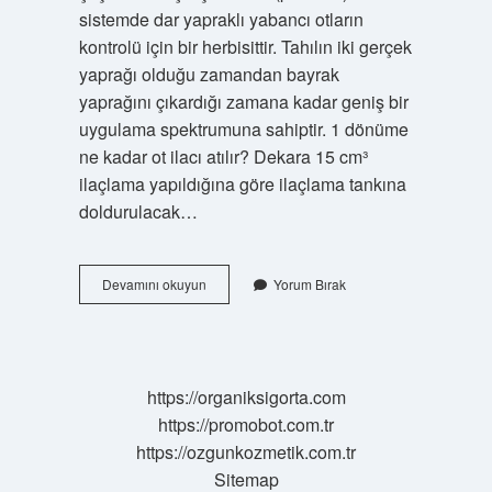
sistemde dar yapraklı yabancı otların
kontrolü için bir herbisittir. Tahılın iki gerçek
yaprağı olduğu zamandan bayrak
yaprağını çıkardığı zamana kadar geniş bir
uygulama spektrumuna sahiptir. 1 dönüme
ne kadar ot ilacı atılır? Dekara 15 cm³
ilaçlama yapıldığına göre ilaçlama tankına
doldurulacak…
Buğdaya
Devamını okuyun
Yorum Bırak
Hangi
Ot
Ilacı
Atılır
https://organiksigorta.com
https://promobot.com.tr
https://ozgunkozmetik.com.tr
Sitemap