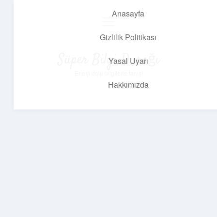
Anasayfa
menüyü
aç
Gizlilik Politikası
Süper Bilgi Durağı
Yasal Uyarı
Enerji dolu bilgilerle tanış!
Hakkımızda