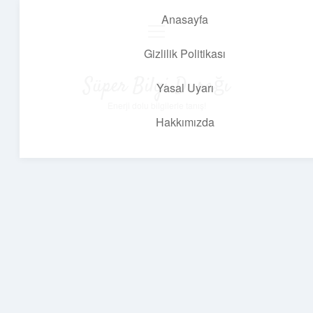
Anasayfa
menüyü
aç
Gizlilik Politikası
Süper Bilgi Durağı
Yasal Uyarı
Enerji dolu bilgilerle tanış!
Hakkımızda