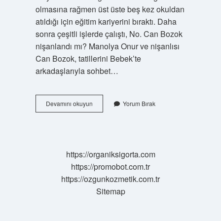
olmasına rağmen üst üste beş kez okuldan
atıldığı için eğitim kariyerini bıraktı. Daha
sonra çeşitli işlerde çalıştı, No. Can Bozok
nişanlandı mı? Manolya Onur ve nişanlısı
Can Bozok, tatillerini Bebek’te
arkadaşlarıyla sohbet…
Can
Devamını okuyun
Yorum Bırak
Bozok
Babası
Kimdir
https://organiksigorta.com
https://promobot.com.tr
https://ozgunkozmetik.com.tr
Sitemap