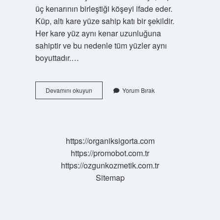
üç kenarının birleştiği köşeyi ifade eder.
Küp, altı kare yüze sahip katı bir şekildir.
Her kare yüz aynı kenar uzunluğuna
sahiptir ve bu nedenle tüm yüzler aynı
boyuttadır.…
Bir
Devamını okuyun
Yorum Bırak
Küpte
Kaç
Tane
Küp
Vardır
https://organiksigorta.com
https://promobot.com.tr
https://ozgunkozmetik.com.tr
Sitemap