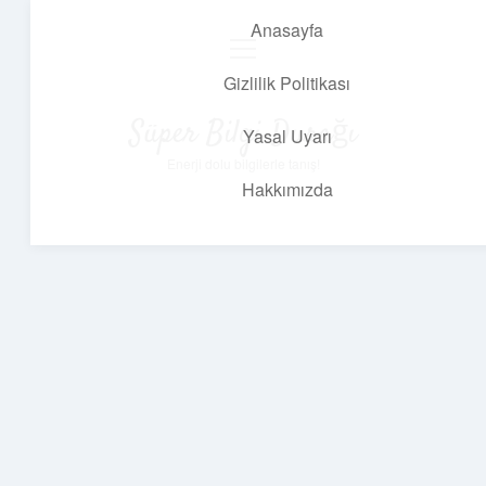
Anasayfa
menüyü
aç
Gizlilik Politikası
Süper Bilgi Durağı
Yasal Uyarı
Enerji dolu bilgilerle tanış!
Hakkımızda