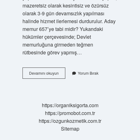
mazeretsiz olarak kesintisiz ve özürsüz
olarak 3-9 gün devamsızlık yapılması
halinde hizmet ilerlemesi durdurulur. Aday
memur 657’ye tabi midir? Yukarıdaki
hükümler çerçevesinde; Devlet
memurluğuna girmeden teğmen
rütbesinde görev yapmış…
Aday
Devamını okuyun
Yorum Bırak
Memur
Maaş
Alır
Mı
https://organiksigorta.com
https://promobot.com.tr
https://ozgunkozmetik.com.tr
Sitemap