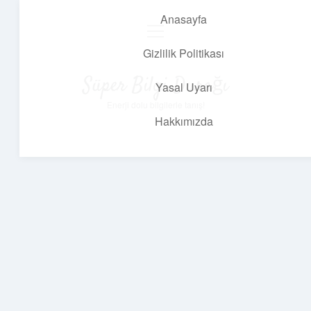
Anasayfa
menüyü
aç
Gizlilik Politikası
Süper Bilgi Durağı
Yasal Uyarı
Enerji dolu bilgilerle tanış!
Hakkımızda