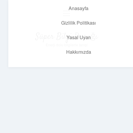
Anasayfa
menüyü
aç
Gizlilik Politikası
Süper Bilgi Durağı
Yasal Uyarı
Enerji dolu bilgilerle tanış!
Hakkımızda