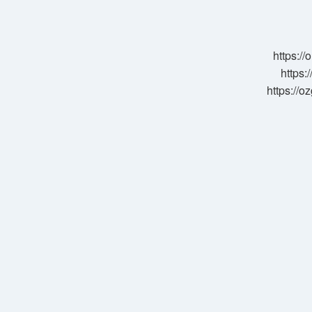
Yiyebiliriz
https:/
https:
https://o