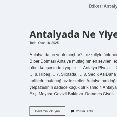
Etiket:
Antaly
Antalyada Ne Yiyeb
Tarih: Ocak 18, 2025
Antalya’da ne yenir meşhur? Lezzetiyle ünlenen
Biber Dolması Antalya mutfağının en sevilen lez
biber karışımından yapılır. … Antalya Piyazı … 
… 6. Hibeş … 7. Silofada. … 8. Sedik AsiDaha 
tariflerini bulacağınız lezzetler, Antalya’nın doğ
yelpazesinin sadece küçük bir kısmıdır. Antalya
Ekşi Mayası. Cevizli Baklava. Domates Civesi. 
Antalyada
Devamını okuyun
Yorum Bırak
Ne