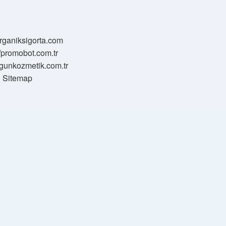
/organiksigorta.com
//promobot.com.tr
zgunkozmetik.com.tr
Sitemap