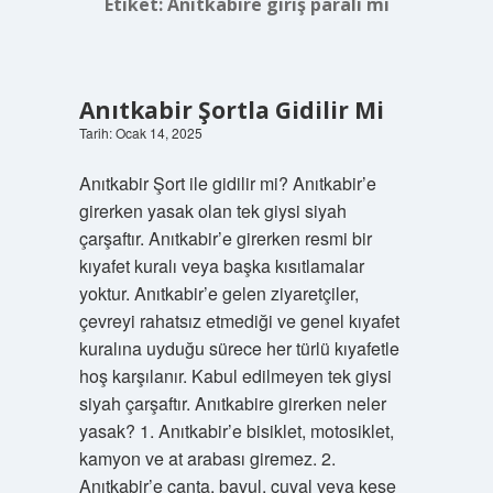
Etiket:
Anıtkabire giriş paralı mı
Anıtkabir Şortla Gidilir Mi
Tarih: Ocak 14, 2025
Anıtkabir Şort ile gidilir mi? Anıtkabir’e
girerken yasak olan tek giysi siyah
çarşaftır. Anıtkabir’e girerken resmi bir
kıyafet kuralı veya başka kısıtlamalar
yoktur. Anıtkabir’e gelen ziyaretçiler,
çevreyi rahatsız etmediği ve genel kıyafet
kuralına uyduğu sürece her türlü kıyafetle
hoş karşılanır. Kabul edilmeyen tek giysi
siyah çarşaftır. Anıtkabire girerken neler
yasak? 1. Anıtkabir’e bisiklet, motosiklet,
kamyon ve at arabası giremez. 2.
Anıtkabir’e çanta, bavul, çuval veya kese