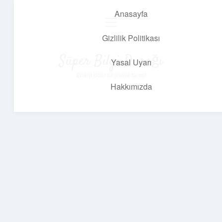
Anasayfa
menüyü
aç
Gizlilik Politikası
Süper Bilgi Durağı
Yasal Uyarı
Enerji dolu bilgilerle tanış!
Hakkımızda