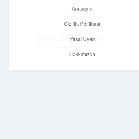
Anasayfa
menüyü
aç
Gizlilik Politikası
Süper Bilgi Durağı
Yasal Uyarı
Enerji dolu bilgilerle tanış!
Hakkımızda