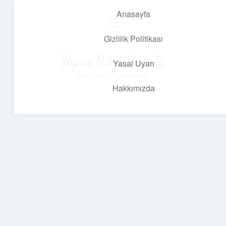
Anasayfa
menüyü
aç
Gizlilik Politikası
Süper Bilgi Durağı
Yasal Uyarı
Enerji dolu bilgilerle tanış!
Hakkımızda