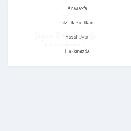
Anasayfa
menüyü
aç
Gizlilik Politikası
Süper Bilgi Durağı
Yasal Uyarı
Enerji dolu bilgilerle tanış!
Hakkımızda