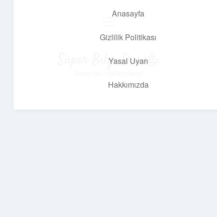
Anasayfa
menüyü
aç
Gizlilik Politikası
Süper Bilgi Durağı
Yasal Uyarı
Enerji dolu bilgilerle tanış!
Hakkımızda