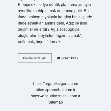
Birleşmek, ileriye dönük planlama yoluyla
aynı fikre sahip olmak anlamına gelir. Bu
ifade, anlaşma yoluyla kendini birlik içinde
ifade etmek anlamına gelir. Ağız ile ilgili
deyimler nelerdir? Ağız sözcüğüyle
oluşturulan deyimler: “ağzını açmak”),
patlamak, dışarı fırlamak…
Ağız
Devamını okuyun
Yorum Bırak
Birliği
Etmek
Deyiminin
Anlamı
Nedir
https://organiksigorta.com
https://promobot.com.tr
https://ozgunkozmetik.com.tr
Sitemap