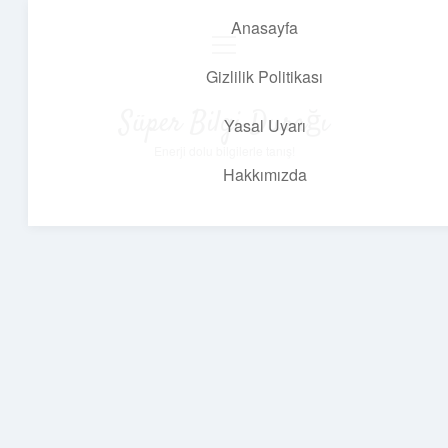
Anasayfa
menüyü
aç
Gizlilik Politikası
Süper Bilgi Durağı
Yasal Uyarı
Enerji dolu bilgilerle tanış!
Hakkımızda