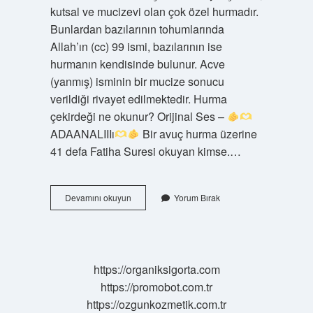
kutsal ve mucizevi olan çok özel hurmadır.
Bunlardan bazılarının tohumlarında
Allah’ın (cc) 99 ismi, bazılarının ise
hurmanın kendisinde bulunur. Acve
(yanmış) isminin bir mucize sonucu
verildiği rivayet edilmektedir. Hurma
çekirdeği ne okunur? Orijinal Ses –
ADAANALIIIı
Bir avuç hurma üzerine
41 defa Fatiha Suresi okuyan kimse.…
Acve
Devamını okuyun
Yorum Bırak
Hurmasının
Çekirdeğinde
Ne
Yazıyor
https://organiksigorta.com
https://promobot.com.tr
https://ozgunkozmetik.com.tr