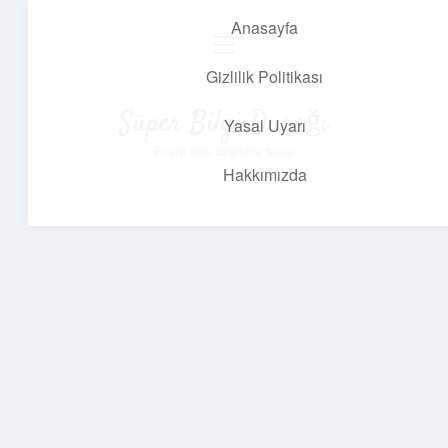
Anasayfa
menüyü
aç
Gizlilik Politikası
Süper Bilgi Durağı
Yasal Uyarı
Enerji dolu bilgilerle tanış!
Hakkımızda