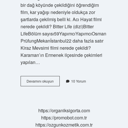
bir dağ köyünde çekildiğini öğrendiğim
film, kar yağışı nedeniyle oldukça zor
şartlarda çekilmiş belli ki. Acı Hayat filmi
nerede çekildi? Bitter Life (dizi)Bitter
LifeBölüm sayısı59YapımcıYapımcıOsman
PrüfungMekanİstanbul22 daha fazla satır
Kiraz Mevsimi filmi nerede çekildi?
Karaman’ın Ermenek ilçesinde çekimleri
yapılan…
Acı
Devamını okuyun
10 Yorum
Kiraz
Filmi
Nerede
Çekildi
https://organiksigorta.com
https://promobot.com.tr
https://ozgunkozmetik.com.tr