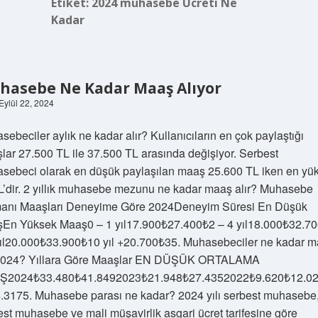
Etiket:
2024 muhasebe Ücreti Ne
Kadar
hasebe Ne Kadar Maaş Alıyor
 Eylül 22, 2024
ebeciler aylık ne kadar alır? Kullanıcıların en çok paylaştığı
lar 27.500 TL ile 37.500 TL arasında değişiyor. Serbest
sebeci olarak en düşük paylaşılan maaş 25.600 TL iken en yü
L’dir. 2 yıllık muhasebe mezunu ne kadar maaş alır? Muhasebe
anı Maaşları Deneyime Göre 2024Deneyim Süresi En Düşük
En Yüksek Maaş0 – 1 yıl17.900₺27.400₺2 – 4 yıl18.000₺32.7
yıl20.000₺33.900₺10 yıl +20.700₺35. Muhasebeciler ne kadar 
 2024? Yıllara Göre Maaşlar EN DÜŞÜK ORTALAMA
Ş2024₺33.480₺41.8492023₺21.948₺27.4352022₺9.620₺12.0
.3175. Muhasebe parası ne kadar? 2024 yılı serbest muhasebe
est muhasebe ve mali müşavirlik asgari ücret tarifesine göre