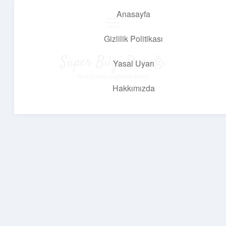
Anasayfa
menüyü
aç
Gizlilik Politikası
Süper Bilgi Durağı
Yasal Uyarı
Enerji dolu bilgilerle tanış!
Hakkımızda