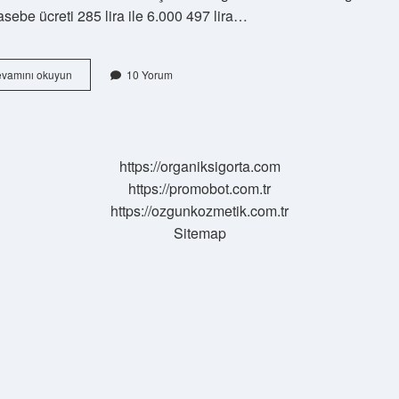
sebe ücreti 285 lira ile 6.000 497 lira…
Muhasebe
vamını okuyun
10 Yorum
Ne
Kadar
Maaş
Alıyor
https://organiksigorta.com
https://promobot.com.tr
https://ozgunkozmetik.com.tr
Sitemap