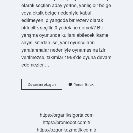
olarak seçilen aday yerine, yanlış bir belge
veya eksik belge nedeniyle kabul
edilmeyen, piyangoda bir rezerv olarak
birincilik seçilir. 0 yedek ne demek? Bir
yarışma oyununda kullanılabilecek ikame
sayısı sıfırdan ise, yani oyuncuların
yaralanmalar nedeniyle oynamasına izin
verilmezse, takımlar 1958’de oyuna devam
edemezler.…
Mülakat
Devamını okuyun
Yorum Bırak
Sonucu
Yedek
Ne
Demek
https://organiksigorta.com
https://promobot.com.tr
https://ozgunkozmetik.com.tr