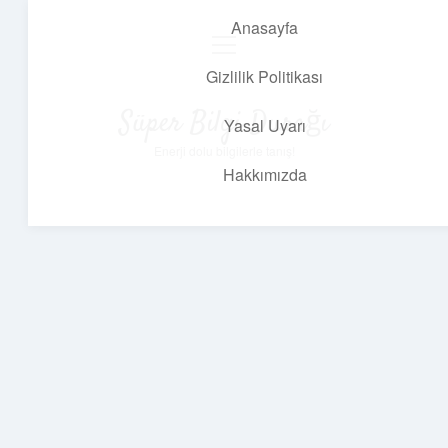
Anasayfa
menüyü
aç
Gizlilik Politikası
Süper Bilgi Durağı
Yasal Uyarı
Enerji dolu bilgilerle tanış!
Hakkımızda