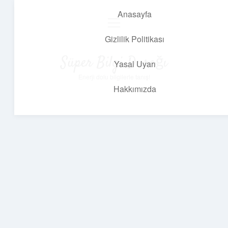
Anasayfa
menüyü
aç
Gizlilik Politikası
Süper Bilgi Durağı
Yasal Uyarı
Enerji dolu bilgilerle tanış!
Hakkımızda