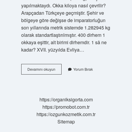
yapılmaktaydı. Okka kiloya nasıl çevrilir?
Arapçadan Türkçeye geçmiştir. Şehir ve
bölgeye göre değişse de imparatorluğun
son yıllarında metrik sistemde 1.282945 kg
olarak standartlaştırılmıştır. 400 dirhem 1
okkaya eşittir, alt birimi dirhemdir. 1 sâ ne
kadar? XVII. yüzyılda Evliya…
276
Devamını okuyun
Yorum Bırak
Kg
Kaç
Okka
https://organiksigorta.com
https://promobot.com.tr
https://ozgunkozmetik.com.tr
Sitemap