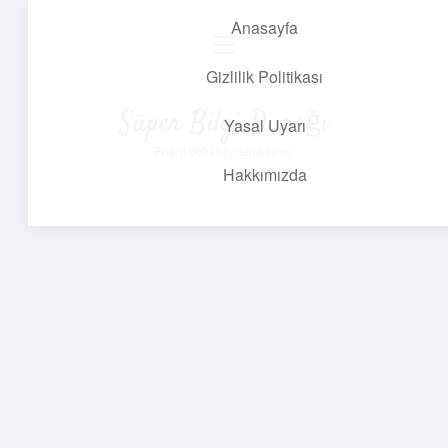
Anasayfa
menüyü
aç
Gizlilik Politikası
Süper Bilgi Durağı
Yasal Uyarı
Enerji dolu bilgilerle tanış!
Hakkımızda