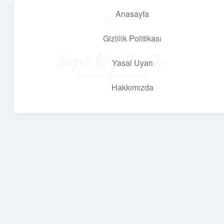
Anasayfa
menüyü
aç
Gizlilik Politikası
Süper Bilgi Durağı
Yasal Uyarı
Enerji dolu bilgilerle tanış!
Hakkımızda