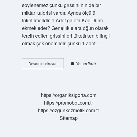
söylenemez çünkü grissini’nin de bir
miktar kalorisi vardır. Ayrıca ölçülü
tüketilmelidir. 1 Adet galeta Kaç Dilim
ekmek eder? Genellikle ara öğün olarak
tercih edilen grissinileri tüketirken bilinçli
olmak çok önemlidir, çünkü 1 adet…
3
Devamını okuyun
Yorum Bırak
Adet
Kepekli
Galeta
Kaç
Kalori
https://organiksigorta.com
https://promobot.com.tr
https://ozgunkozmetik.com.tr
Sitemap